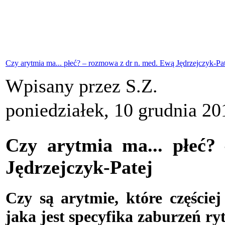
Czy arytmia ma... płeć? – rozmowa z dr n. med. Ewą Jędrzejczyk-Pat
Wpisany przez S.Z.
poniedziałek, 10 grudnia 20
Czy arytmia ma... płeć
Jędrzejczyk-Patej
C
zy są arytmie, które częście
jaka jest specyfika zaburzeń ry