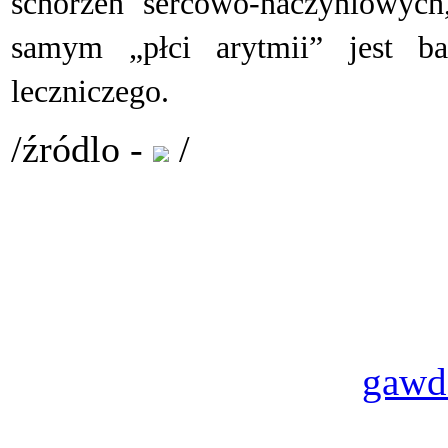
schorzeń sercowo-naczyniowych
samym „płci arytmii” jest ba
leczniczego.
/źródlo -
/
gawd